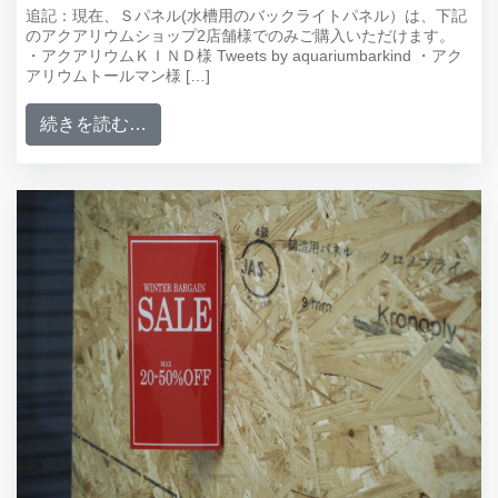
追記：現在、Ｓパネル(水槽用のバックライトパネル）は、下記
のアクアリウムショップ2店舗様でのみご購入いただけます。
・アクアリウムＫＩＮＤ様 Tweets by aquariumbarkind ・アク
アリウムトールマン様 […]
from S－パネル300、450の販売をスター
続きを読む…