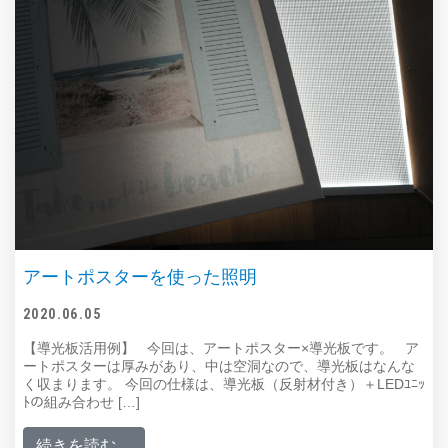
アートポスターを使った照明
2020.06.05
【導光板活用例】 今回は、アートポスター×導光板です。 ア
ートポスターは厚みがあり、中は空洞なので、導光板はなんな
く収まります。 今回の仕様は、導光板（反射材付き）＋LEDﾕﾆｯ
ﾄの組み合わせ […]
from アートポスターを使った照明
続きを読む…