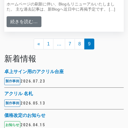
ホームページの刷新に伴い、Blogもリニューアルいたしまし
た。 主な過去記事は、新Blogへ近日中に再掲予定です。 […]
from Blogリニューアルしました
続きを読む…
投稿ナビゲーション
«
1
…
7
8
9
新着情報
卓上サイン用のアクリル台座
2026.07.23
製作事例
アクリル 名札
2026.05.13
製作事例
価格改定のお知らせ
2026.04.15
お知らせ