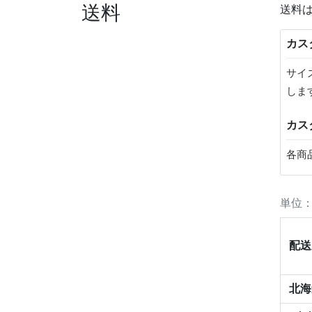
送料
送料
カス
サイ
しま
カス
各商
単位
配送
北海