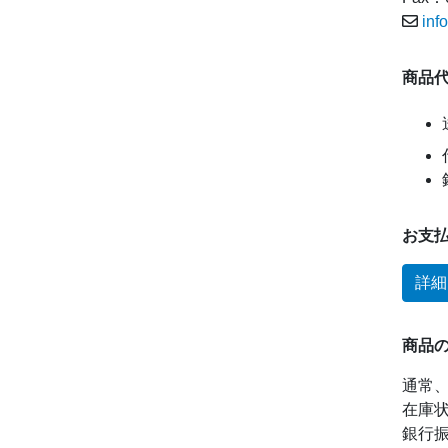
inf
商品
お支
詳細
商品
通常
在庫
銀行