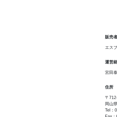
販売
エス
運営
宮田
住所
〒712
岡山県
Tel：0
Fax：0