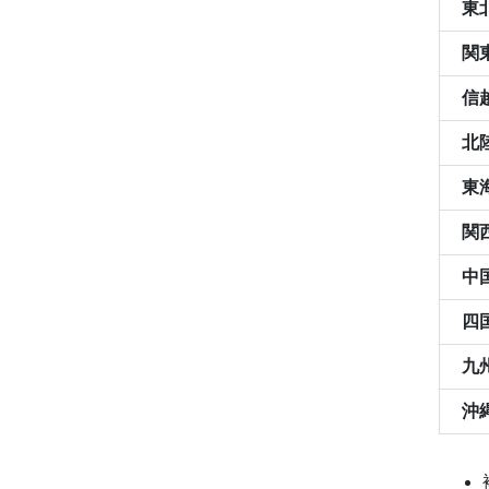
東
関
信
北
東
関
中
四
九
沖