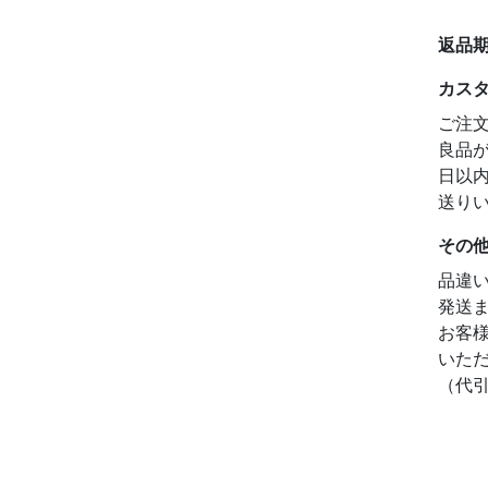
返品
カス
ご注
良品
日以
送り
その
品違
発送
お客
いた
（代