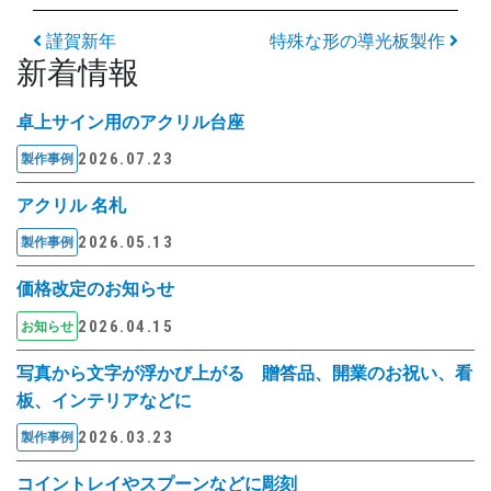
投稿ナビゲーション
謹賀新年
特殊な形の導光板製作
新着情報
卓上サイン用のアクリル台座
2026.07.23
製作事例
アクリル 名札
2026.05.13
製作事例
価格改定のお知らせ
2026.04.15
お知らせ
写真から文字が浮かび上がる 贈答品、開業のお祝い、看
板、インテリアなどに
2026.03.23
製作事例
コイントレイやスプーンなどに彫刻