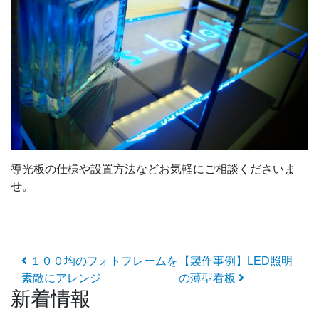
導光板の仕様や設置方法などお気軽にご相談くださいま
せ。
投稿ナビゲーション
１００均のフォトフレームを
【製作事例】LED照明
素敵にアレンジ
の薄型看板
新着情報