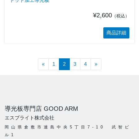
ドット加工導光板
¥2,600
（税込）
商品詳細
投稿ナビゲーション
«
1
2
3
4
»
導光板専門店 GOOD ARM
エスブライト株式会社
岡山県倉敷市連島中央5丁目7-10 武智ビ
ル1